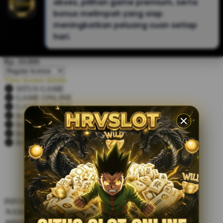
akses, pilihan game premium, serta
bonus melimpah yang siap
meningkatkan peluang cuan setiap
hari.
Rp.
10.000
View license details
SITUS GAME
GAME ONLINE
GAME ONLINE
BANDAR GAME
BANDAR GAME
BANDAR GAME ONLINE
BANDAR GAME ONLINE
INFORMASI SITUS hrvslot
NAMA SITUS
hrvslot
MINIMAL DEPOSIT
10.000