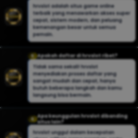
hrvslot adalah situs game online
terbaik yang menawarkan akses super
cepat, sistem modern, dan peluang
kemenangan besar untuk semua
pemain.
Apakah daftar di hrvslot ribet?
Q
Tidak sama sekali! hrvslot
menyediakan proses daftar yang
sangat mudah dan cepat, hanya
butuh beberapa langkah dan kamu
langsung bisa bermain.
Apa keunggulan hrvslot dibanding
Q
situs lain?
hrvslot unggul dalam kecepatan