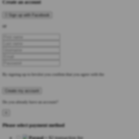
Create an account
Sign up with Facebook
or
Sign up with Email
By signing up to hrvslot you confirm that you agree with the
member terms and
conditions
Create my account
Do you already have an account?
Log in
×
Please select payment method
Paypal
+ $2 transaction fee