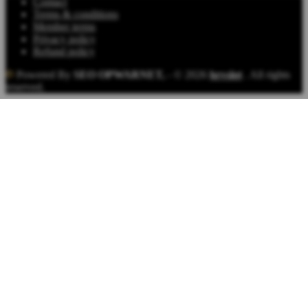
Contact
Terms & conditions
Member terms
Privacy policy
Refund policy
Powered By
SEO OPWARNET,
- © 2026
hrvslot
. All rights
reserved.